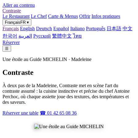
Aller au contenu
Contraste
Le Restaurant
Le Chef
Carte & Menus
Offrir
Infos pratiques
Français
FR
▾
Français
English
Deutsch
Español
Italiano
Português
日本語
中文
한국어
العربية
Русский
繁體中文
ไทย
Réserver
☰
Une étoile au Guide MICHELIN · Madeleine
Contraste
À deux pas de la Madeleine, Contraste met en scène l'art du
contraste assumé : la cuisine instinctive et précise du chef Antoine
Perchoc, où chaque assiette joue des textures, des températures et
des saveurs.
Réserver une table
☎ 01 42 65 08 36