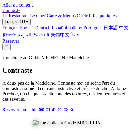
Aller au contenu
Contraste
Le Restaurant
Le Chef
Carte & Menus
Offrir
Infos pratiques
Français
FR
▾
Français
English
Deutsch
Español
Italiano
Português
日本語
中文
한국어
العربية
Русский
繁體中文
ไทย
Réserver
☰
Une étoile au Guide MICHELIN · Madeleine
Contraste
À deux pas de la Madeleine, Contraste met en scène l'art du
contraste assumé : la cuisine instinctive et précise du chef Antoine
Perchoc, où chaque assiette joue des textures, des températures et
des saveurs.
Réserver une table
☎ 01 42 65 08 36